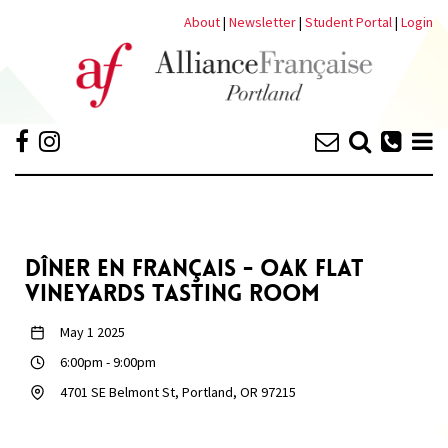
About
|
Newsletter
|
Student Portal
|
Login
DÎNER EN FRANÇAIS - OAK FLAT
VINEYARDS TASTING ROOM
May 1 2025
6:00pm
-
9:00pm
4701 SE Belmont St, Portland, OR 97215