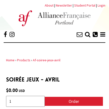
About
|
Newsletter
|
Student Portal
|
Login
Home
›
Products
›
Af-soiree-jeux-avril
SOIRÉE JEUX - AVRIL
$0.00
USD
Order